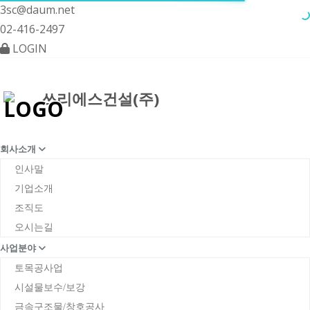
3sc@daum.net
02-416-2497
LOGIN
ggle navigation
쓰리에스건설(주)
회사소개
인사말
기업소개
조직도
오시는길
사업분야
토목공사업
시설물보수/보강
금속구조물/창호공사