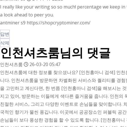
I really like your writing so so much! percentage we keep in
a look ahead to peer you.
antminer s9
https://shopcryptominer.com/
답변
삭제
인천셔츠룸님의 댓글
인천셔츠룸
26-03-20 05:47
인천셔츠룸에 대한 정보를 찾으셨나요? [인천홍마니 검색] 인천
니다. 인천셔츠룸을 방문하면 차별화된 서비스와 퀄리티를 경험할
을 고민하고 계신다면, 한 번쯤 [인천홍마니 검색]을 해보시는 
지고 있어, 방문하는 이들에게 색다른 즐거움을 줍니다. 인천의
친절한 서비스, 그리고 다양한 이벤트로 손님들을 맞이합니다. 
국적인 향기가 물씬 풍깁니다. 이곳에서 공공장소인 퍼블릭 공간
손님들이 보다 풍성한 경험을 할 수 있도록 합니다. [인천홍마