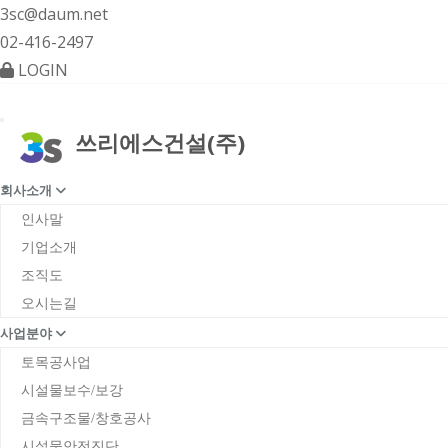
3sc@daum.net
02-416-2497
LOGIN
Toggle navigation
쓰리에스건설(주)
회사소개
인사말
기업소개
조직도
오시는길
사업분야
토목공사업
시설물보수/보강
금속구조물/창호공사
시설물안전진단