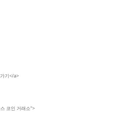
가기</a>
덱스 코인 거래소">