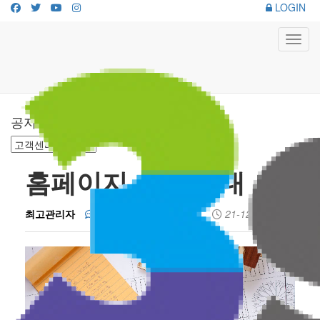
LOGIN
Toggl
공지사항
홈페이지 오픈 안내
최고관리자
119건
76,540회
21-12-09 14:42